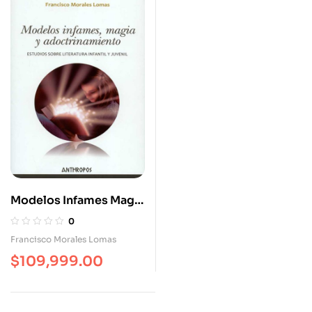
Modelos Infames Magia
Y Adoctrinamiento.
0
Estudios Sobre
Francisco Morales Lomas
Literatura Infantil Y
$
109,999.00
Juvenil