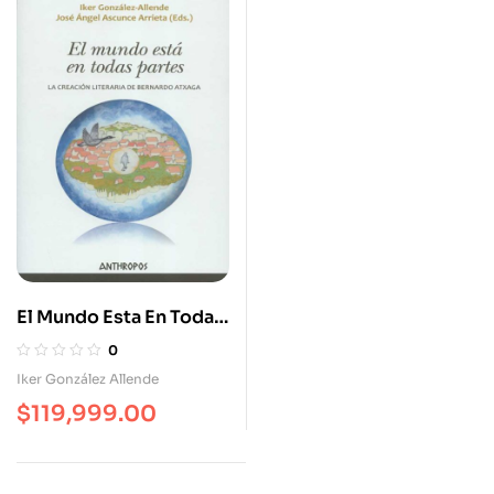
El Mundo Esta En Todas
Partes. La Creación
0
Literaria De Bernardo
Iker González Allende
Atxaga
$
119,999.00