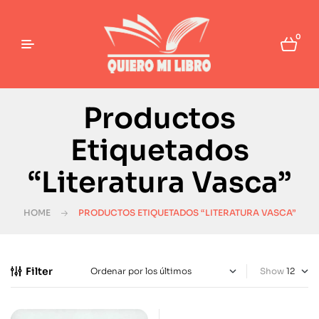
0
Productos
Etiquetados
“Literatura Vasca”
HOME
PRODUCTOS ETIQUETADOS “LITERATURA VASCA”
Filter
Show