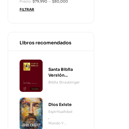
Precio:
$79,990
—
$80,000
FILTRAR
Libros recomendados
Santa Biblia
Versión
Straubinger - 2
Biblia Straubinger
Tomos
Dios Existe
Espiritualidad
,
Mundo Y
Cristianismo