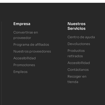
Empresa
Nuestros
Servicios
Convertirse en
Centro de ayuda
proveedor
Devoluciones
Programa de afiliados
Productos
Nuestros proveedores
retirados
Accesibilidad
Accesibilidad
Promociones
Contáctanos
Empleos
Recoger en
tienda