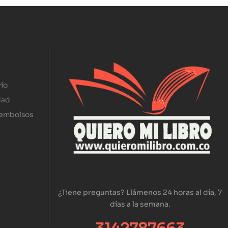
ío
dad
eembolsos
¿Tiene preguntas? Llámenos 24 horas al día, 7
días a la semana.