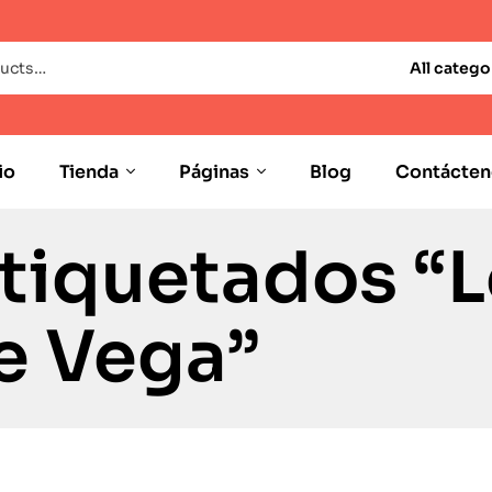
All catego
io
Tienda
Páginas
Blog
Contácten
tiquetados “
e Vega”