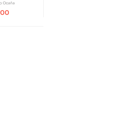
ega
jo Ocaña
.00