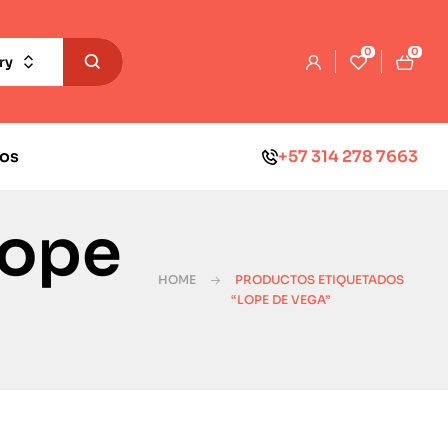
0
0
ry
os
+57 314 278 7663
Lope
HOME
PRODUCTOS ETIQUETADOS
“LOPE DE VEGA”