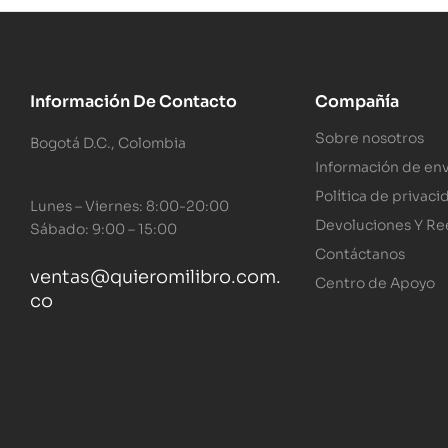
Información De Contacto
Compañía
Sobre nosotros
Bogotá D.C., Colombia
Información de env
Política de privaci
Lunes – Viernes: 8:00-20:00
Devoluciones Y R
Sábado: 9:00 – 15:00
Contáctanos
ventas@quieromilibro.com.
Centro de Apoyo
co