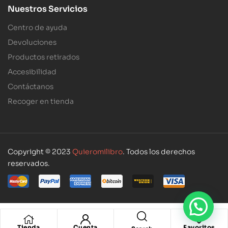
Nuestros Servicios
Centro de ayuda
Devoluciones
Productos retirados
Accesibilidad
Contáctanos
Recoger en tienda
Copyright © 2023
Quieromilibro
. Todos los derechos
reservados.
Tienda
Cuenta
Favoritos