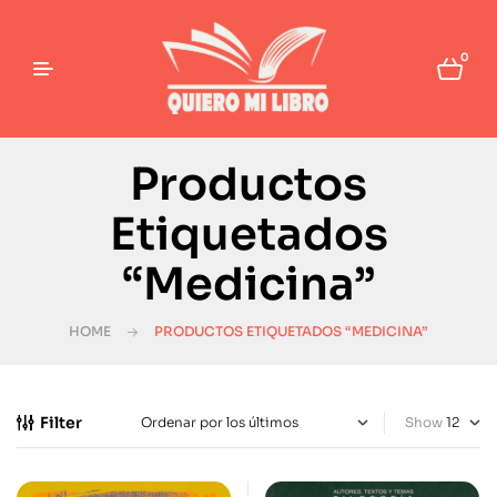
0
Productos
Etiquetados
“Medicina”
HOME
PRODUCTOS ETIQUETADOS “MEDICINA”
Filter
Show