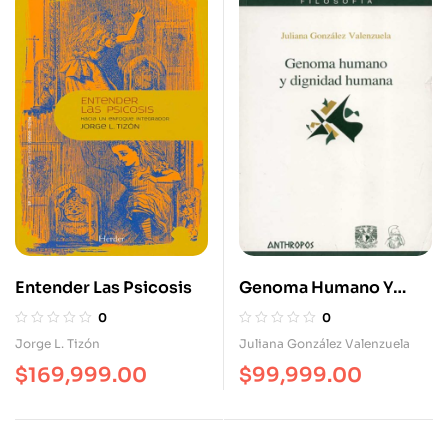
Entender Las Psicosis
Genoma Humano Y
Dignidad Humana
0
0
Jorge L. Tizón
Juliana González Valenzuela
$
169,999.00
$
99,999.00