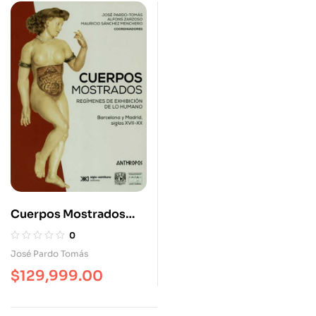
Cuerpos Mostrados
Regímenes De
0
Exhibición De Lo
José Pardo Tomás
Humano Barcelona Y
$
129,999.00
Madrid Siglo XVII-XX