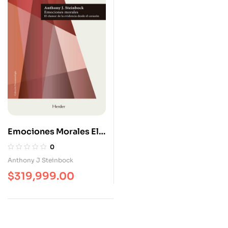
Emociones Morales El
Clamor De La Evidencia
0
Desde El Corazón
Anthony J Steinbock
$
319,999.00