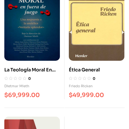
La Teología Moral En
Ética General
Fuera De Fuego? Una
0
0
Respuesta A La
Dietmar Mieth
Friedo Ricken
Encíclica Veritatis
$
69,999.00
$
49,999.00
Splendor