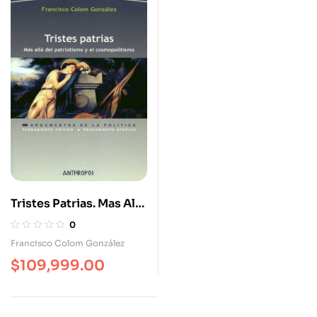
Tristes Patrias. Mas Allá
Del Patriotismo Y El
0
Cosmopolitismo
Francisco Colom González
$
109,999.00