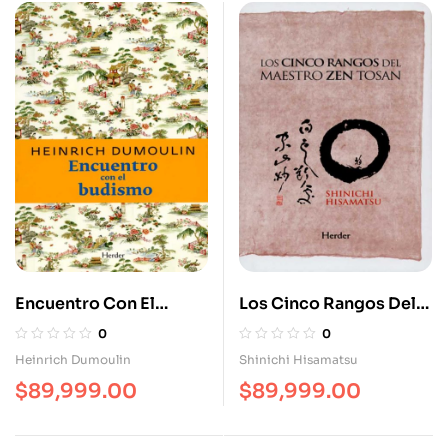
Encuentro Con El
Los Cinco Rangos Del
Budismo
Maestro Zen Tosan
0
0
Heinrich Dumoulin
Shinichi Hisamatsu
$
89,999.00
$
89,999.00