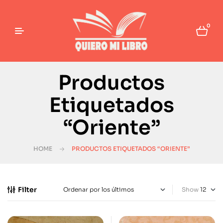
0
Productos
Etiquetados
“Oriente”
HOME
PRODUCTOS ETIQUETADOS “ORIENTE”
Filter
Show