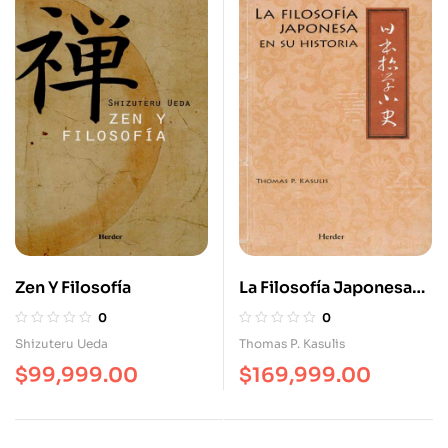
Zen Y Filosofía
La Filosofía Japonesa
En Su Historia
0
0
Shizuteru Ueda
Thomas P. Kasulis
$
99,999.00
$
169,999.00