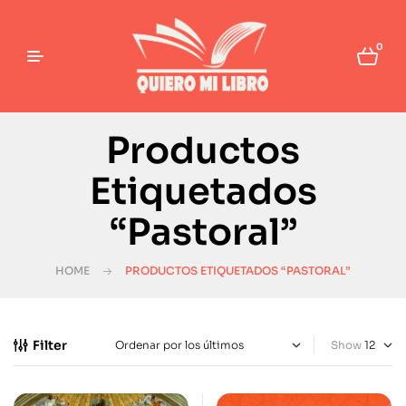
0
Productos
Etiquetados
“Pastoral”
HOME
PRODUCTOS ETIQUETADOS “PASTORAL”
Filter
Show