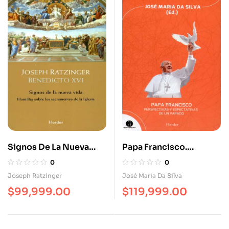
Signos De La Nueva
Papa Francisco.
Vida. Homilías Sobre
Perspectivas Y
0
0
Los Sacramentos De La
Expectativas De Un
Joseph Ratzinger
José Maria Da Silva
Iglesia
Papado
$
99,999.00
$
119,999.00