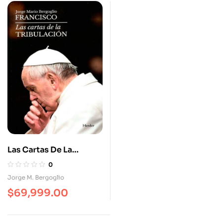
Las Cartas De La
Tribulación
0
Jorge M. Bergoglio
$
69,999.00