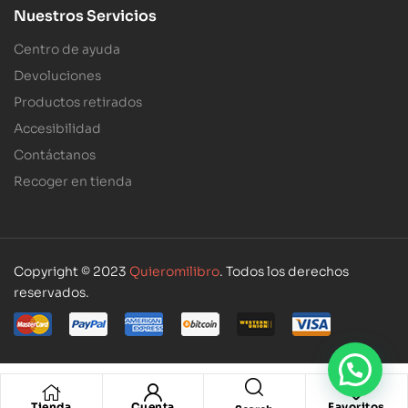
Nuestros Servicios
Centro de ayuda
Devoluciones
Productos retirados
Accesibilidad
Contáctanos
Recoger en tienda
Copyright © 2023
Quieromilibro
. Todos los derechos
reservados.
Tienda
Cuenta
Favoritos