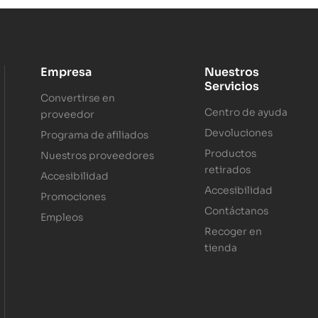
Empresa
Nuestros
Servicios
Convertirse en
Centro de ayuda
proveedor
Devoluciones
Programa de afiliados
Productos
Nuestros proveedores
retirados
Accesibilidad
Accesibilidad
Promociones
Contáctanos
Empleos
Recoger en
tienda