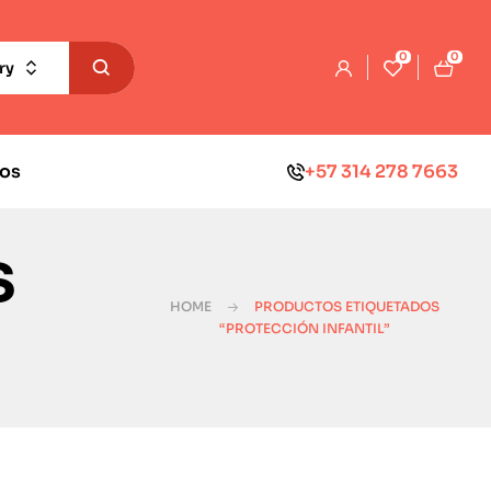
0
0
ry
os
+57 314 278 7663
s
HOME
PRODUCTOS ETIQUETADOS
“PROTECCIÓN INFANTIL”