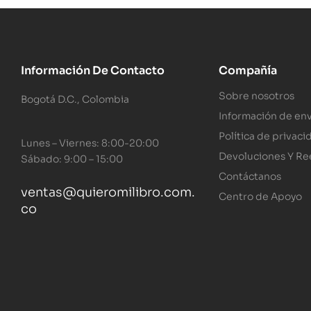
Información De Contacto
Compañía
Sobre nosotros
Bogotá D.C., Colombia
Información de env
Política de privaci
Lunes – Viernes: 8:00-20:00
Devoluciones Y R
Sábado: 9:00 – 15:00
Contáctanos
ventas@quieromilibro.com.
Centro de Apoyo
co