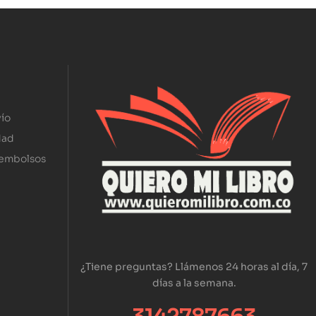
ío
dad
eembolsos
¿Tiene preguntas? Llámenos 24 horas al día, 7
días a la semana.