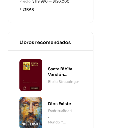
Precio:
$119,990
—
$120,000
FILTRAR
Libros recomendados
Santa Biblia
Versión
Straubinger - 2
Biblia Straubinger
Tomos
Dios Existe
Espiritualidad
,
Mundo Y
Cristianismo