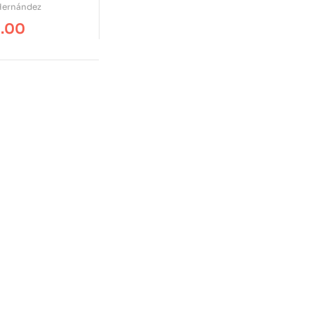
vo
 Hernández
9.00