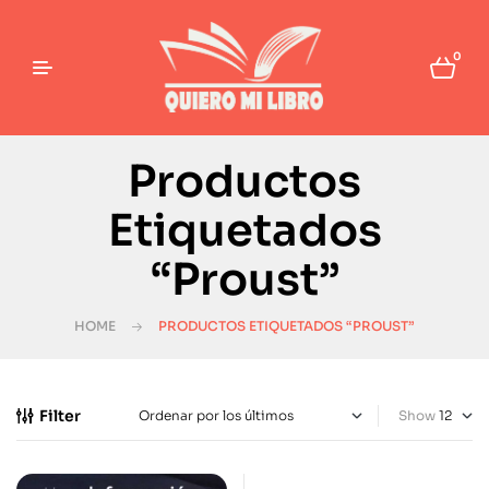
0
Productos
Etiquetados
“Proust”
HOME
PRODUCTOS ETIQUETADOS “PROUST”
Filter
Show