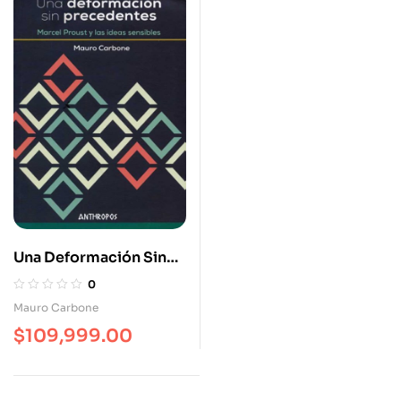
Una Deformación Sin
Precedentes Marcel
0
Proust Y Las Ideas
Mauro Carbone
Sensibles
$
109,999.00