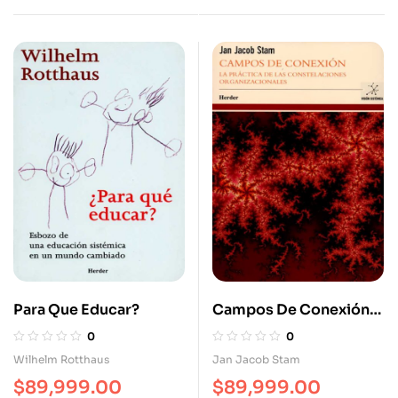
Para Que Educar?
Campos De Conexión
La Práctica De Las
0
0
Constelaciones
Wilhelm Rotthaus
Jan Jacob Stam
Organizacionales
$
89,999.00
$
89,999.00