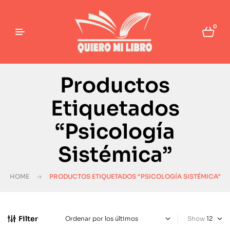
0
Productos
Etiquetados
“Psicología
Sistémica”
HOME
PRODUCTOS ETIQUETADOS “PSICOLOGÍA SISTÉMICA”
Filter
Show