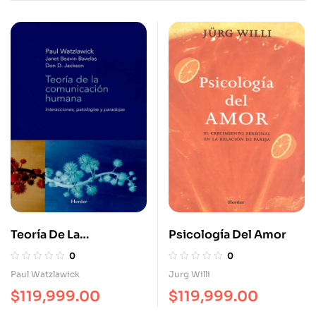
Teoría De La
Psicología Del Amor
Comunicación Humana
0
0
Paul Watzlawick
Jurg Willi
$
119,999.00
$
119,999.00