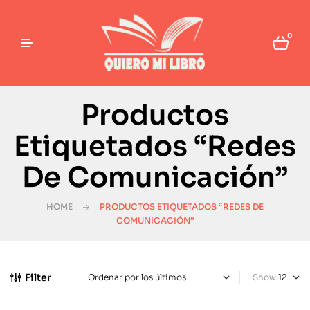
0
Productos
Etiquetados “Redes
De Comunicación”
HOME
PRODUCTOS ETIQUETADOS “REDES DE
COMUNICACIÓN”
Filter
Show