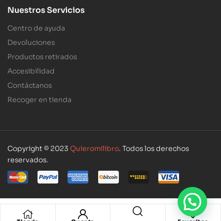
Nuestros Servicios
Centro de ayuda
Devoluciones
Productos retirados
Accesibilidad
Contáctanos
Recoger en tienda
Copyright © 2023
Quieromilibro
. Todos los derechos
reservados.