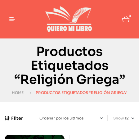
0
Productos
Etiquetados
“Religión Griega”
HOME
PRODUCTOS ETIQUETADOS “RELIGIÓN GRIEGA”
Filter
Show