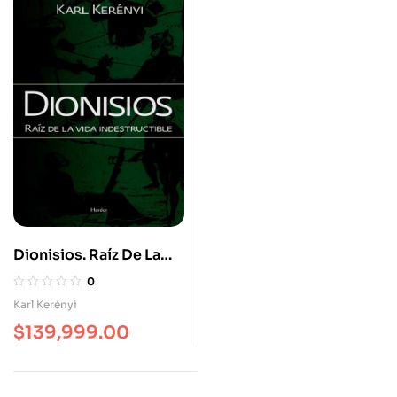
Dionisios. Raíz De La
Vida Indestructible
0
Karl Kerényi
$
139,999.00