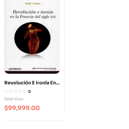
Revolución E Ironía En
La Francia Del Siglo XIX
0
Salah Khan
$
99,999.00