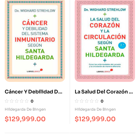
Cáncer Y Debilidad Del
La Salud Del Corazón Y
Sistema Inmunitario
La Circulación Según
0
0
Según Santa
Santa Hildegarda. Curar
Hildegarda De Bingen
Hildegarda De Bingen
Hildegarda
Las Enfermedades Del
$
129,999.00
$
129,999.00
Corazón Y La
Circulación De Manera
Diferente