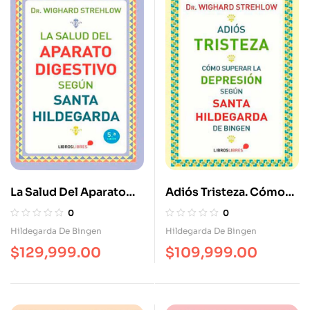
La Salud Del Aparato
Adiós Tristeza. Cómo
Digestivo Según Santa
Superar La Depresión
0
0
Hildegarda
Según Santa
Hildegarda De Bingen
Hildegarda De Bingen
Hildegarda. Cómo
$
129,999.00
$
109,999.00
Superar La Depresión
Según Santa
Hildegarda.