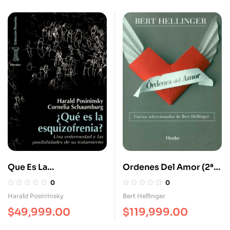
Que Es La
Ordenes Del Amor (2ª
Esquizofrenia?
Ed) Cursos
0
0
Seleccionados De Bert
Harald Posininsky
Bert Hellinger
Hellinger
$
49,999.00
$
119,999.00