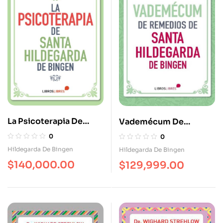
La Psicoterapia De
Vademécum De
Santa Hildegarda De
Remedios De Santa
0
0
Bingen
Hildegarda De Bingen
Hildegarda De Bingen
Hildegarda De Bingen
$
140,000.00
$
129,999.00