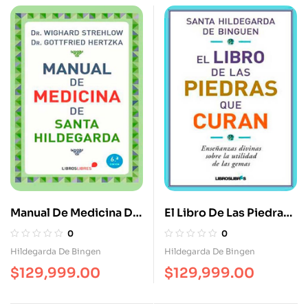
Manual De Medicina De
El Libro De Las Piedras
Santa Hildegarda
Que Curan. Enseñanzas
0
0
Divinas Sobre La
Hildegarda De Bingen
Hildegarda De Bingen
Utilidad De Las Gemas
$
129,999.00
$
129,999.00