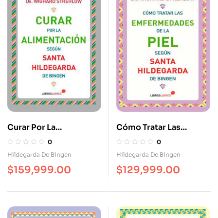
Curar Por La
Cómo Tratar Las
Alimentación Según
Enfermedades De La
0
0
Santa Hildegarda
Piel Según Santa
Hildegarda De Bingen
Hildegarda De Bingen
Hildegarda De Bingen
$
159,999.00
$
129,999.00