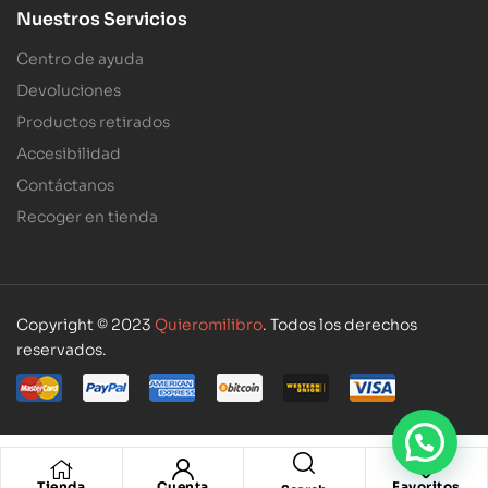
Nuestros Servicios
Centro de ayuda
Devoluciones
Productos retirados
Accesibilidad
Contáctanos
Recoger en tienda
Copyright © 2023
Quieromilibro
. Todos los derechos
reservados.
Tienda
Cuenta
Favoritos