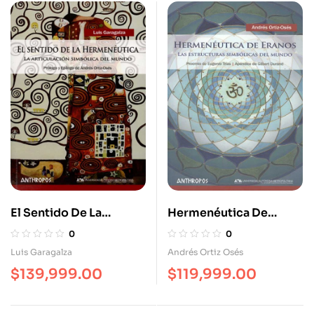
El Sentido De La
Hermenéutica De
Hermenéutica. La
Eranos Las Estructuras
0
0
Articulación Simbólica
Simbólicas Del Mundo
Luis Garagalza
Andrés Ortiz Osés
Del Mundo
$
139,999.00
$
119,999.00