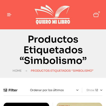
0
Productos
Etiquetados
“Simbolismo”
HOME
PRODUCTOS ETIQUETADOS “SIMBOLISMO”
Filter
Show