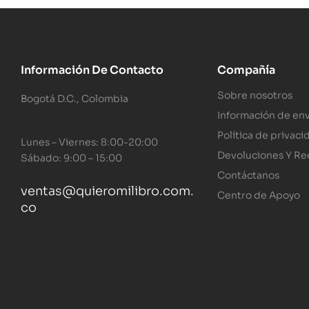
Información De Contacto
Compañía
Sobre nosotros
Bogotá D.C., Colombia
Información de env
Política de privaci
Lunes – Viernes: 8:00-20:00
Devoluciones Y R
Sábado: 9:00 – 15:00
Contáctanos
ventas@quieromilibro.com.
Centro de Apoyo
co