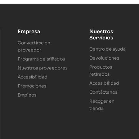
Empresa
Nuestros
Servicios
Convertirse en
Centro de ayuda
proveedor
Devoluciones
Programa de afiliados
Productos
Nuestros proveedores
retirados
Accesibilidad
Accesibilidad
Promociones
Contáctanos
Empleos
Recoger en
tienda