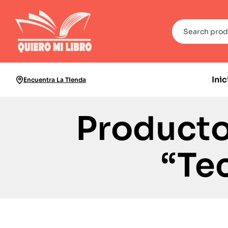
Inic
Encuentra La Tienda
Producto
“Te