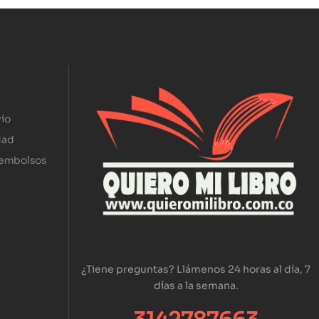
ío
dad
eembolsos
¿Tiene preguntas? Llámenos 24 horas al día, 7
días a la semana.