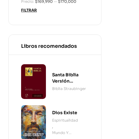
Precio:
$169,990
—
$170,000
FILTRAR
Libros recomendados
Santa Biblia
Versión
Straubinger - 2
Biblia Straubinger
Tomos
Dios Existe
Espiritualidad
,
Mundo Y
Cristianismo