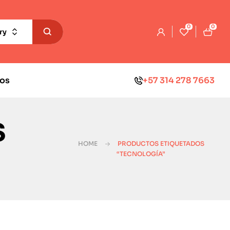
0
0
ry
os
+57 314 278 7663
s
HOME
PRODUCTOS ETIQUETADOS
“TECNOLOGÍA”