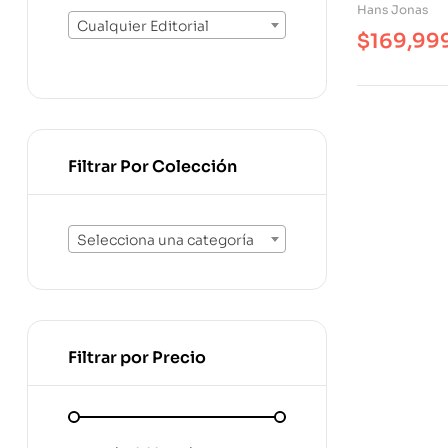
De Una Étic
Hans Jonas
Civilizaci
Cualquier Editorial
$
169,99
Filtrar Por Colección
Selecciona una categoría
Filtrar por Precio