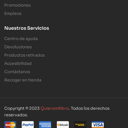
Promociones
Empleos
Nuestros Servicios
Centro de ayuda
Devoluciones
Productos retirados
Accesibilidad
Contáctanos
Recoger en tienda
Copyright © 2023
Quieromilibro
. Todos los derechos
reservados.