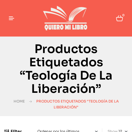
0
Productos
Etiquetados
“Teología De La
Liberación”
HOME
PRODUCTOS ETIQUETADOS “TEOLOGÍA DE LA
LIBERACIÓN”
Filter
Show