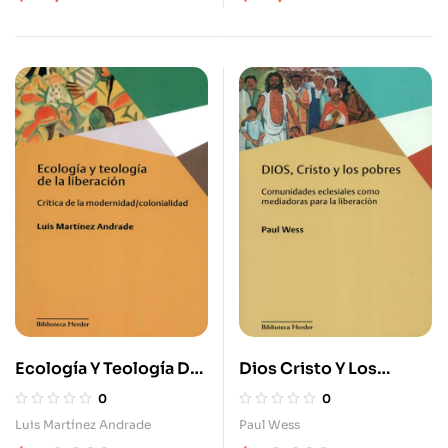
Ecología Y Teología De
Dios Cristo Y Los
La Liberación Crítica De
Pobres. Comunidades
0
0
La Modernidad
Eclesiales Como
Luis Martínez Andrade
Paul Wess
Colonialidad
Mediadoras Para La