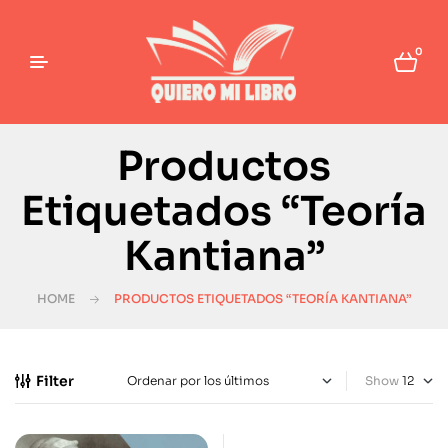
0
Productos
Etiquetados “Teoría
Kantiana”
HOME
PRODUCTOS ETIQUETADOS “TEORÍA KANTIANA”
Filter
Show