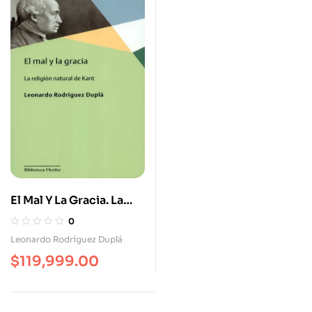
El Mal Y La Gracia. La
Religión Natural De
0
Kant
Leonardo Rodríguez Duplá
$
119,999.00