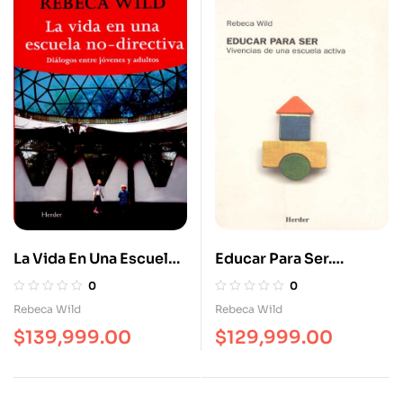
La Vida En Una Escuela
Educar Para Ser.
No Directiva
Vivencias De Una
0
0
Escuela Activa
Rebeca Wild
Rebeca Wild
$
139,999.00
$
129,999.00