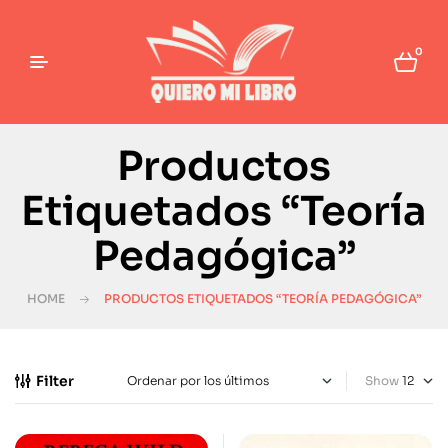
0
Productos
Etiquetados “Teoría
Pedagógica”
HOME
PRODUCTOS ETIQUETADOS “TEORÍA PEDAGÓGICA”
Filter
Show