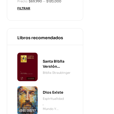
Precio:
$69,990
—
$120,000
FILTRAR
Libros recomendados
Santa Biblia
Versión
Straubinger - 2
Biblia Straubinger
Tomos
Dios Existe
Espiritualidad
,
Mundo Y
Cristianismo