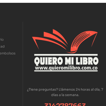
ío
dad
eembolsos
¿Tiene preguntas? Llámenos 24 horas al día, 7
días a la semana.