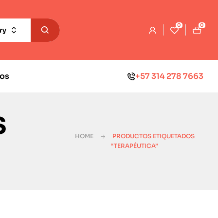
0
0
ry
os
+57 314 278 7663
s
HOME
PRODUCTOS ETIQUETADOS
“TERAPÉUTICA”