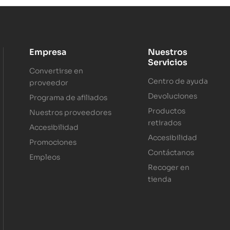
Empresa
Nuestros
Servicios
Convertirse en
Centro de ayuda
proveedor
Devoluciones
Programa de afiliados
Productos
Nuestros proveedores
retirados
Accesibilidad
Accesibilidad
Promociones
Contáctanos
Empleos
Recoger en
tienda