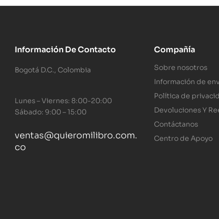
Información De Contacto
Compañía
Sobre nosotros
Bogotá D.C., Colombia
Información de env
Política de privaci
Lunes – Viernes: 8:00-20:00
Devoluciones Y R
Sábado: 9:00 – 15:00
Contáctanos
ventas@quieromilibro.com.
Centro de Apoyo
co