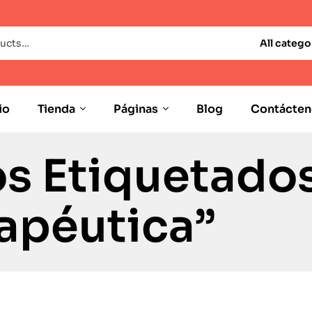
All catego
io
Tienda
Páginas
Blog
Contácten
s Etiquetado
apéutica”