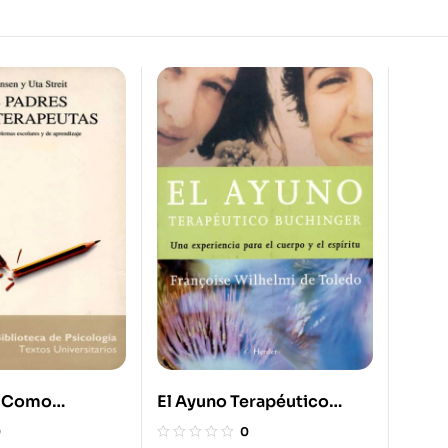
s Como
El Ayuno Terapéutico
Buchinger. Una
0
0