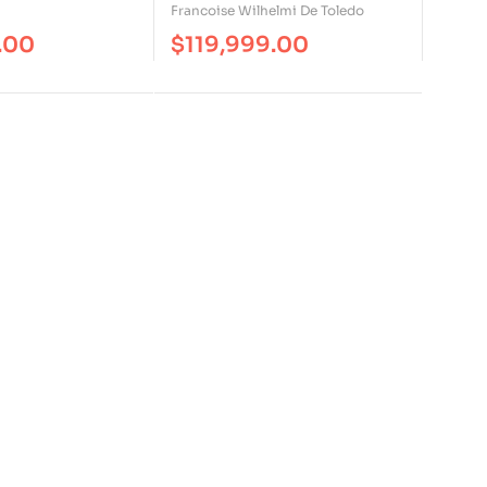
Experiencia Para El
Francoise Wilhelmi De Toledo
Cuerpo Y Para El Espíritu
.00
$
119,999.00