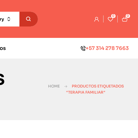
0
0
ry
os
+57 314 278 7663
s
HOME
PRODUCTOS ETIQUETADOS
“TERAPIA FAMILIAR”