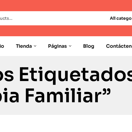
All catego
io
Tienda
Páginas
Blog
Contácten
s Etiquetado
ia Familiar”