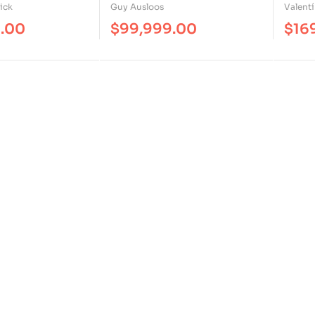
Empod
ick
Guy Ausloos
Valent
Los C
9.00
$
99,999.00
$
16