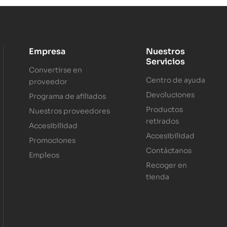
Empresa
Nuestros
Servicios
Convertirse en
Centro de ayuda
proveedor
Devoluciones
Programa de afiliados
Productos
Nuestros proveedores
retirados
Accesibilidad
Accesibilidad
Promociones
Contáctanos
Empleos
Recoger en
tienda