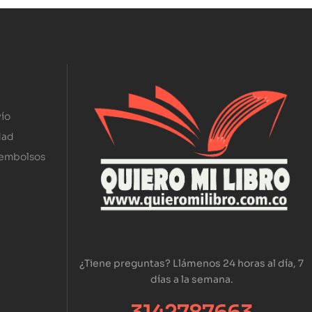
ío
dad
eembolsos
¿Tiene preguntas? Llámenos 24 horas al día, 7
días a la semana.