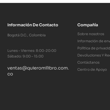
Información De Contacto
Compañía
Sobre nosotros
Bogotá D.C., Colombia
Información de env
Política de privaci
Lunes – Viernes: 8:00-20:00
Devoluciones Y R
Sábado: 9:00 – 15:00
Contáctanos
ventas@quieromilibro.com.
Centro de Apoyo
co