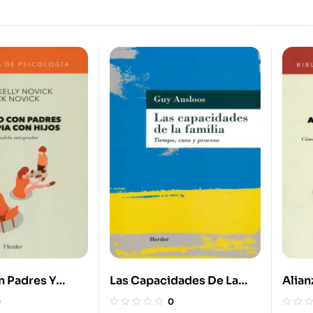
n Padres Y
Las Capacidades De La
Alian
n Hijos
Familia
Fami
0
0