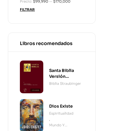
Precio:
$99,990
—
$170,000
FILTRAR
Libros recomendados
Santa Biblia
Versión
Straubinger - 2
Biblia Straubinger
Tomos
Dios Existe
Espiritualidad
,
Mundo Y
Cristianismo