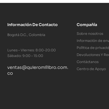
Información De Contacto
Compañía
Sobre nosotros
Bogotá D.C., Colombia
Información de env
Política de privaci
Lunes – Viernes: 8:00-20:00
Devoluciones Y R
Sábado: 9:00 – 15:00
Contáctanos
ventas@quieromilibro.com.
Centro de Apoyo
co