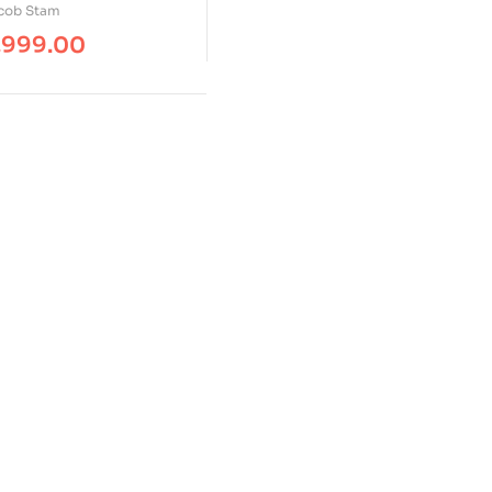
telaciones
cob Stam
nizacionales
,999.00