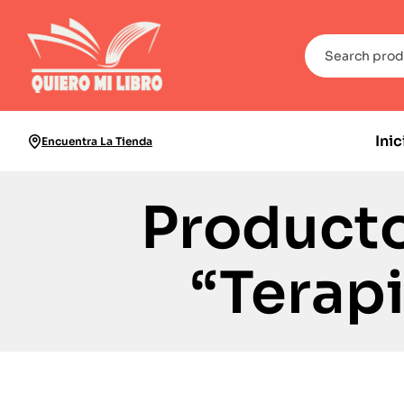
Inic
Encuentra La Tienda
Producto
“Terap