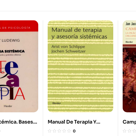
stémica. Bases
Manual De Terapia Y
Camp
 Práctica
Asesoría Sistémicas
Práct
0
0