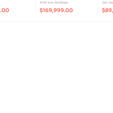
Cons
Arist Von Schlippe
Jan Ja
Orga
9.00
$
169,999.00
$
89