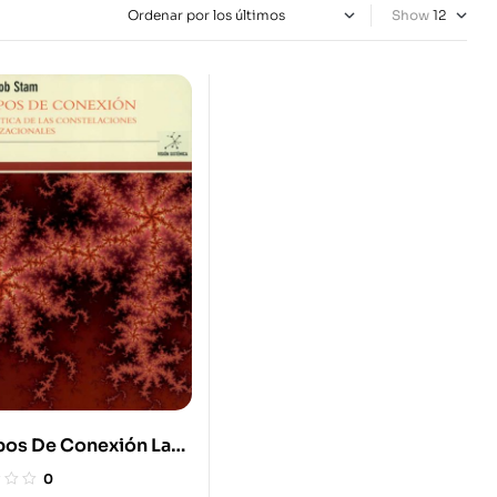
Show
os De Conexión La
ica De Las
0