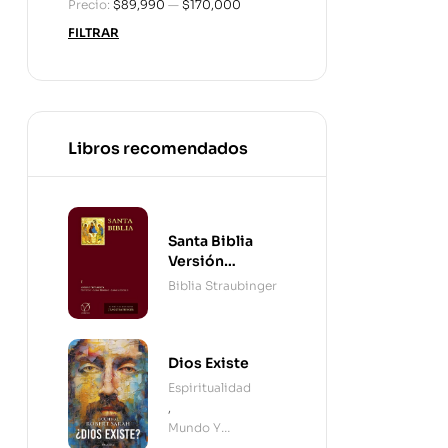
Precio:
$89,990
—
$170,000
FILTRAR
Libros recomendados
Santa Biblia
Versión
Straubinger - 2
Biblia Straubinger
Tomos
Dios Existe
Espiritualidad
,
Mundo Y
Cristianismo