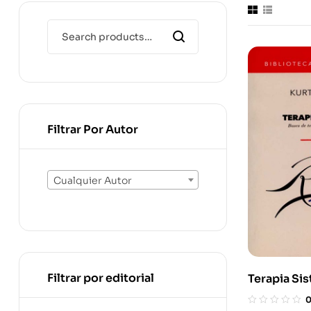
Filtrar Por Autor
Cualquier Autor
Filtrar por editorial
Terapia Si
De Teoría Y