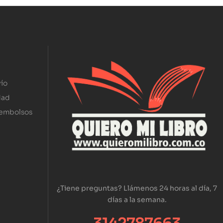
ío
dad
eembolsos
¿Tiene preguntas? Llámenos 24 horas al día, 7
días a la semana.