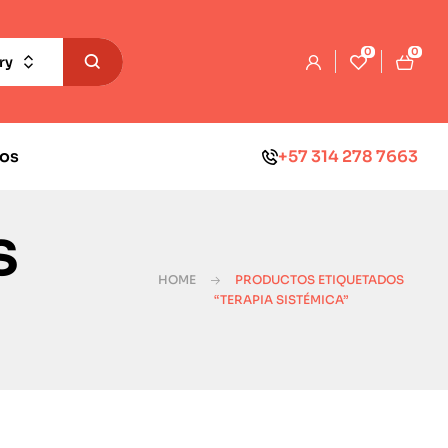
0
0
ry
os
+57 314 278 7663
s
HOME
PRODUCTOS ETIQUETADOS
“TERAPIA SISTÉMICA”