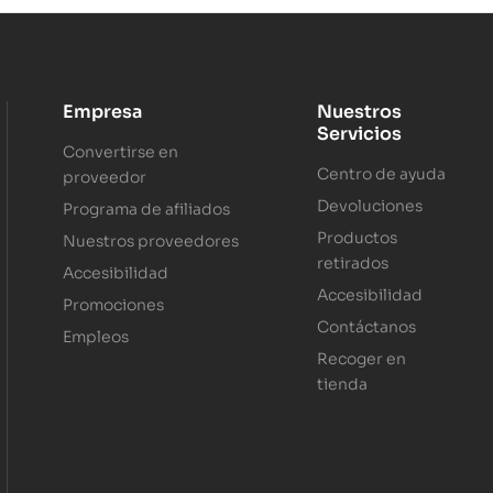
Empresa
Nuestros
Servicios
Convertirse en
Centro de ayuda
proveedor
Devoluciones
Programa de afiliados
Productos
Nuestros proveedores
retirados
Accesibilidad
Accesibilidad
Promociones
Contáctanos
Empleos
Recoger en
tienda