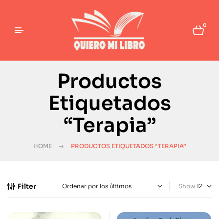
0
Productos
Etiquetados
“Terapia”
HOME
PRODUCTOS ETIQUETADOS “TERAPIA”
Filter
Show