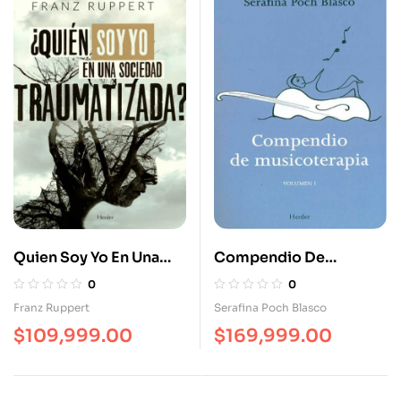
Quien Soy Yo En Una
Compendio De
Sociedad Traumatizada
Musicoterapia
0
0
Volumen I
Franz Ruppert
Serafina Poch Blasco
$
109,999.00
$
169,999.00