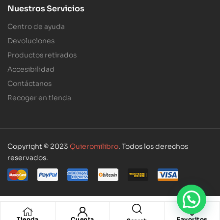
Nuestros Servicios
Centro de ayuda
Devoluciones
Productos retirados
Accesibilidad
Contáctanos
Recoger en tienda
Copyright © 2023
Quieromilibro
. Todos los derechos
reservados.
Tienda
Cuenta
Favoritos