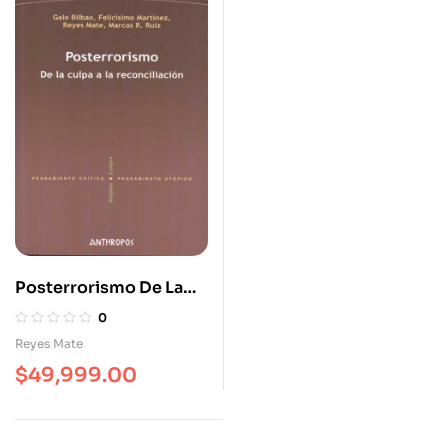
Posterrorismo De La
Culpa A La
0
Reconciliación
Reyes Mate
$
49,999.00