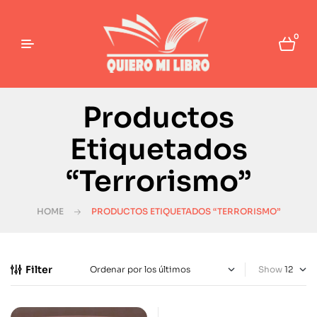
0
Productos
Etiquetados
“Terrorismo”
HOME
PRODUCTOS ETIQUETADOS “TERRORISMO”
Filter
Show