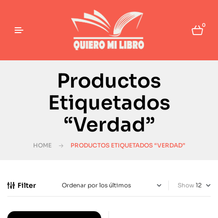
0
Productos
Etiquetados
“Verdad”
HOME
PRODUCTOS ETIQUETADOS “VERDAD”
Filter
Show