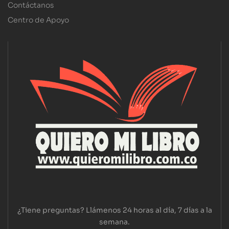
Contáctanos
Centro de Apoyo
¿Tiene preguntas? Llámenos 24 horas al día, 7 días a la
semana.