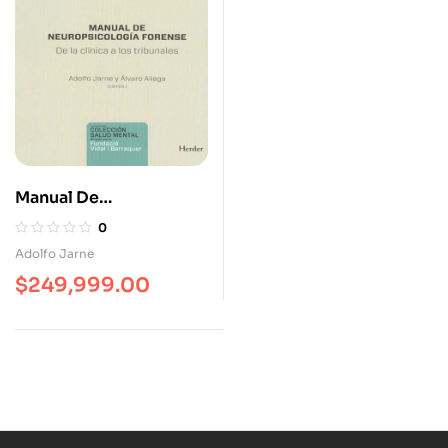
Manual De
Neuropsicología
0
Forense. De La Clínica A
Adolfo Jarne
Los Tribunales
$
249,999.00