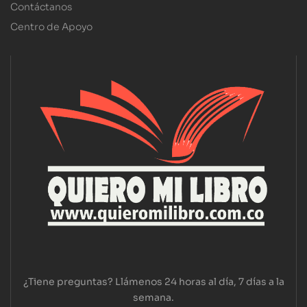
Contáctanos
Centro de Apoyo
¿Tiene preguntas? Llámenos 24 horas al día, 7 días a la
semana.