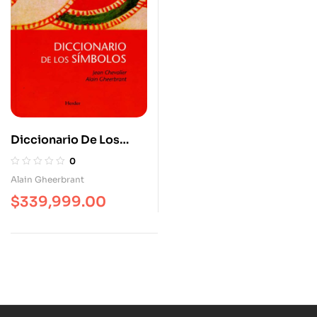
Diccionario De Los
Símbolos (L)
0
Alain Gheerbrant
$
339,999.00