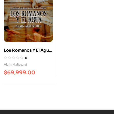
Los Romanos Y El Agua.
La Cultura Del Agua En
0
La Roma Antigua
Alain Malissard
$
69,999.00