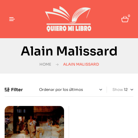
0
Alain Malissard
HOME
ALAIN MALISSARD
Filter
Show