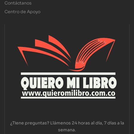
Contáctanos
Centro de Apoyo
¿Tiene preguntas? Llámenos 24 horas al día, 7 días a la
semana.