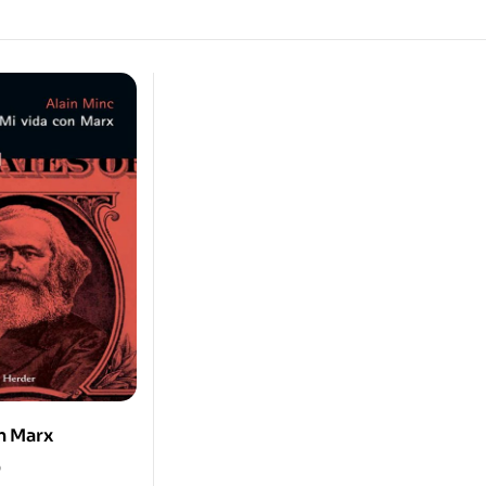
n Marx
0