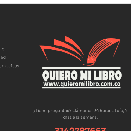
ío
dad
eembolsos
¿Tiene preguntas? Llámenos 24 horas al día, 7
días a la semana.