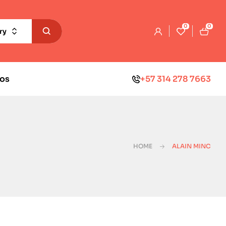
0
0
ry
os
+57 314 278 7663
HOME
ALAIN MINC