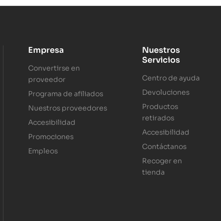
Empresa
Nuestros
Servicios
Convertirse en
Centro de ayuda
proveedor
Devoluciones
Programa de afiliados
Productos
Nuestros proveedores
retirados
Accesibilidad
Accesibilidad
Promociones
Contáctanos
Empleos
Recoger en
tienda