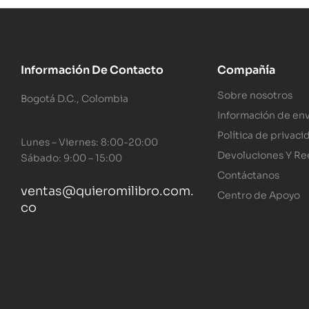
Información De Contacto
Compañía
Sobre nosotros
Bogotá D.C., Colombia
Información de env
Política de privaci
Lunes – Viernes: 8:00-20:00
Devoluciones Y R
Sábado: 9:00 – 15:00
Contáctanos
ventas@quieromilibro.com.
Centro de Apoyo
co