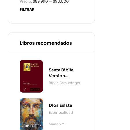
Precio:
$89,990
—
$90,000
FILTRAR
Libros recomendados
Santa Biblia
Versión
Straubinger - 2
Biblia Straubinger
Tomos
Dios Existe
Espiritualidad
,
Mundo Y
Cristianismo