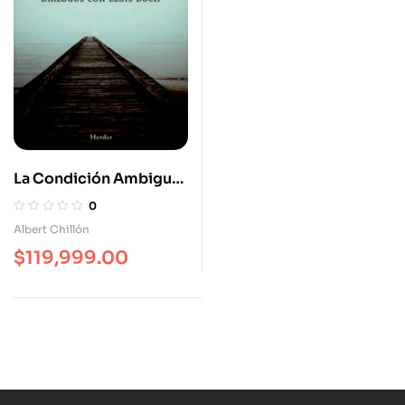
La Condición Ambigua.
Diálogos Con Lluís
0
Duch
Albert Chillón
$
119,999.00