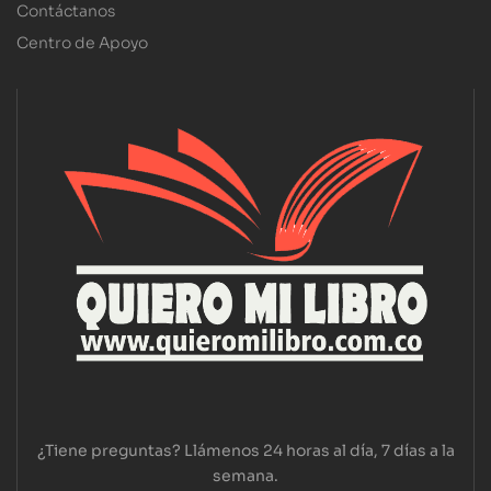
Contáctanos
Centro de Apoyo
¿Tiene preguntas? Llámenos 24 horas al día, 7 días a la
semana.