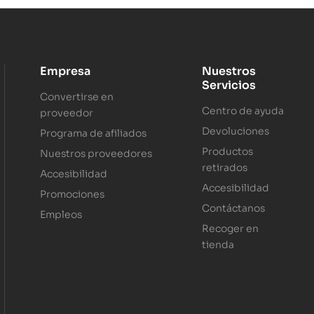
Empresa
Nuestros
Servicios
Convertirse en
Centro de ayuda
proveedor
Devoluciones
Programa de afiliados
Productos
Nuestros proveedores
retirados
Accesibilidad
Accesibilidad
Promociones
Contáctanos
Empleos
Recoger en
tienda