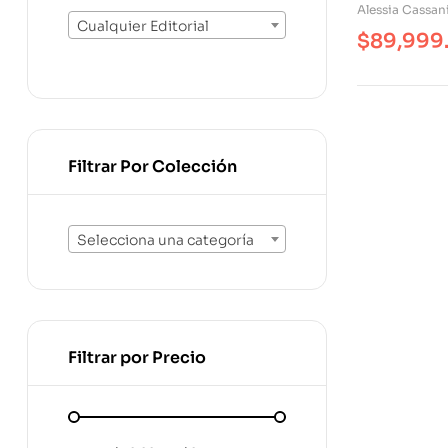
La Literatu
Alessia Cassan
Contempo
Cualquier Editorial
$
89,999
Filtrar Por Colección
Selecciona una categoría
Filtrar por Precio