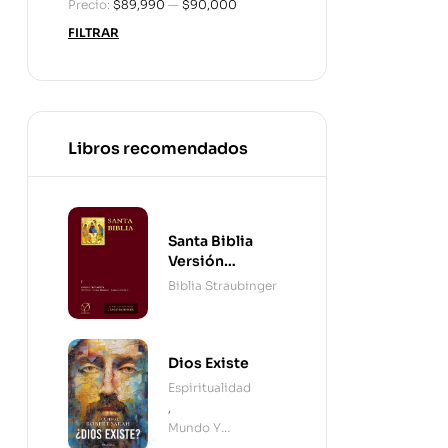
Precio:
$89,990
—
$90,000
FILTRAR
Libros recomendados
Santa Biblia
Versión
Straubinger - 2
Biblia Straubinger
Tomos
Dios Existe
Espiritualidad
,
Mundo Y
Cristianismo