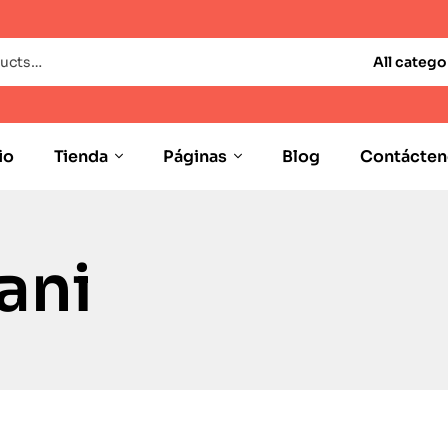
All catego
io
Tienda
Páginas
Blog
Contácten
ani