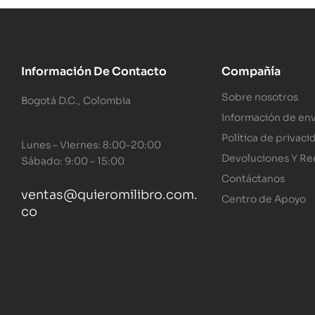
Información De Contacto
Compañía
Sobre nosotros
Bogotá D.C., Colombia
Información de env
Política de privaci
Lunes – Viernes: 8:00-20:00
Devoluciones Y R
Sábado: 9:00 – 15:00
Contáctanos
ventas@quieromilibro.com.
Centro de Apoyo
co