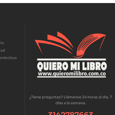
ío
dad
eembolsos
¿Tiene preguntas? Llámenos 24 horas al día, 7
días a la semana.