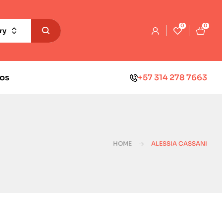
0
0
ry
os
+57 314 278 7663
HOME
ALESSIA CASSANI