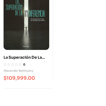
La Superación De La
Indiferencia El Sentido
0
De La Vida En Tiempos
Alexander Batthyány
De Cambio
$
109,999.00