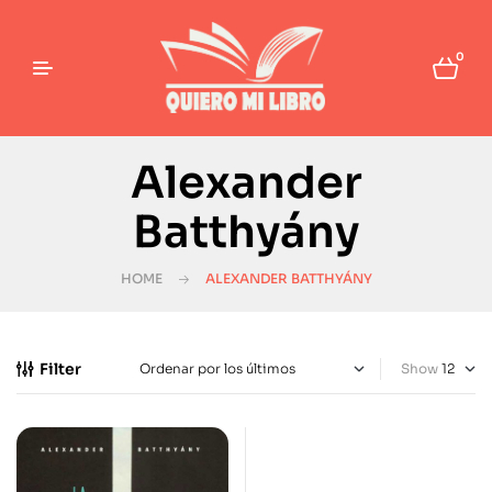
0
Alexander
Batthyány
HOME
ALEXANDER BATTHYÁNY
Filter
Show