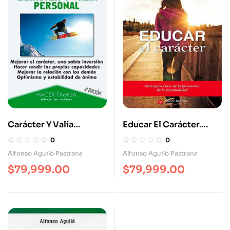
Carácter Y Valía
Educar El Carácter.
Personal. Mejorar El
Principios Clave De La
0
0
Carácter, Una Sabia
Formación De La
Alfonso Aguiló Pastrana
Alfonso Aguiló Pastrana
Inversión. Hacer Rendir
Personalidad
$
79,999.00
$
79,999.00
Las Propias
Capacidades. Mejorar
La Relación Con Los
Demás. Optimismo Y
Estabilidad De Ánimo.