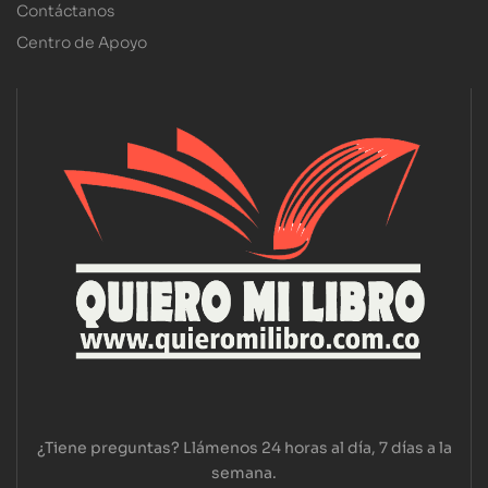
Contáctanos
Centro de Apoyo
¿Tiene preguntas? Llámenos 24 horas al día, 7 días a la
semana.