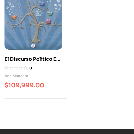
El Discurso Político En
Twitter. Análisis De
0
Mensajes Que Trinan
Ana Mancera
$
109,999.00