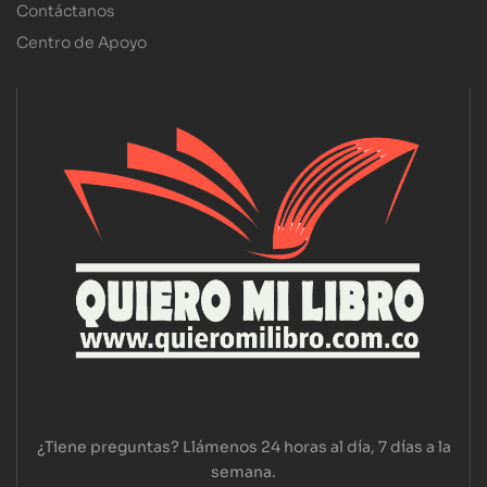
Contáctanos
Centro de Apoyo
¿Tiene preguntas? Llámenos 24 horas al día, 7 días a la
semana.