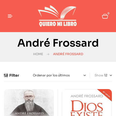
0
André Frossard
HOME
ANDRÉ FROSSARD
Filter
Show