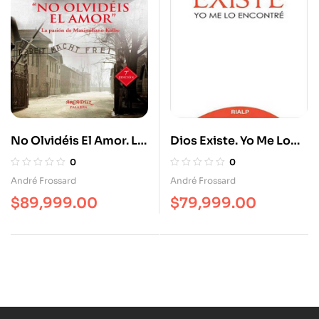
No Olvidéis El Amor. La
Dios Existe. Yo Me Lo
Pasión De Maximiliano
Encontré
0
0
Kolbe
André Frossard
André Frossard
$
89,999.00
$
79,999.00