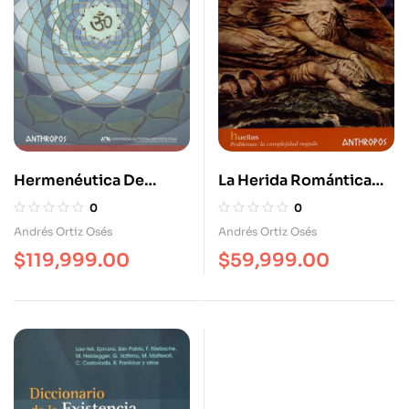
Hermenéutica De
La Herida Romántica
Eranos Las Estructuras
Salir Del Almario
0
0
Simbólicas Del Mundo
Andrés Ortiz Osés
Andrés Ortiz Osés
$
119,999.00
$
59,999.00