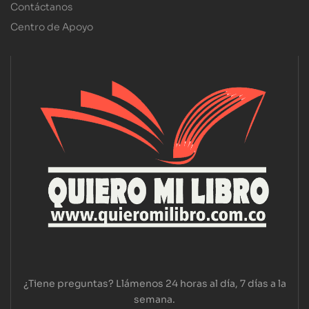
Contáctanos
Centro de Apoyo
¿Tiene preguntas? Llámenos 24 horas al día, 7 días a la
semana.