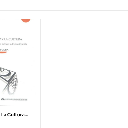
Y La Cultura
as Teóricas Y
0