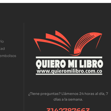
ío
dad
eembolsos
¿Tiene preguntas? Llámenos 24 horas al día, 7
días a la semana.