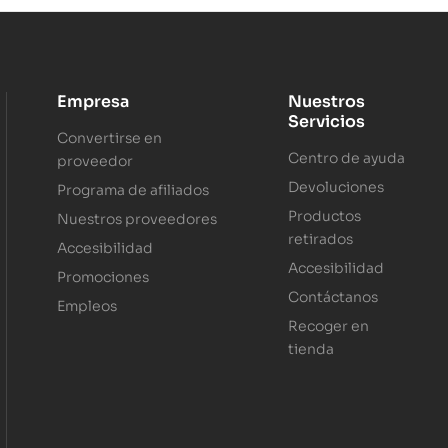
Empresa
Nuestros
Servicios
Convertirse en
Centro de ayuda
proveedor
Devoluciones
Programa de afiliados
Productos
Nuestros proveedores
retirados
Accesibilidad
Accesibilidad
Promociones
Contáctanos
Empleos
Recoger en
tienda