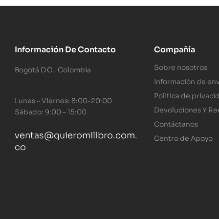
Información De Contacto
Compañía
Sobre nosotros
Bogotá D.C., Colombia
Información de env
Política de privaci
Lunes – Viernes: 8:00-20:00
Devoluciones Y R
Sábado: 9:00 – 15:00
Contáctanos
ventas@quieromilibro.com.
Centro de Apoyo
co