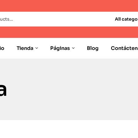
All catego
io
Tienda
Páginas
Blog
Contácten
a