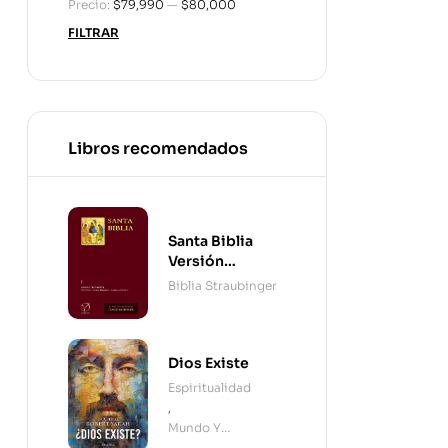
Precio:
$79,990
—
$80,000
FILTRAR
Libros recomendados
Santa Biblia
Versión
Straubinger - 2
Biblia Straubinger
Tomos
Dios Existe
Espiritualidad
,
Mundo Y
Cristianismo