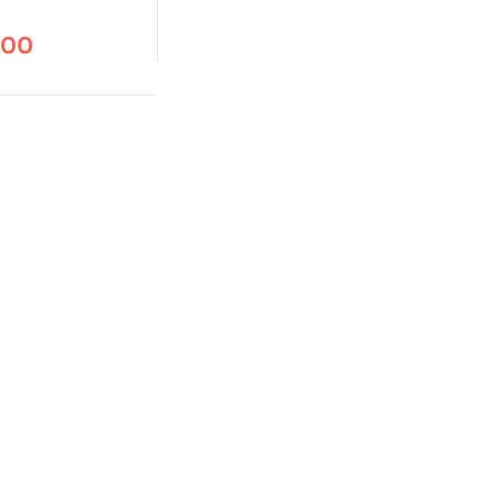
gación
.00