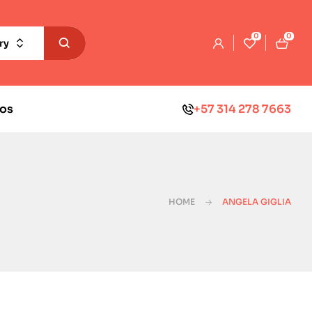
0
0
ry
os
+57 314 278 7663
HOME
ANGELA GIGLIA