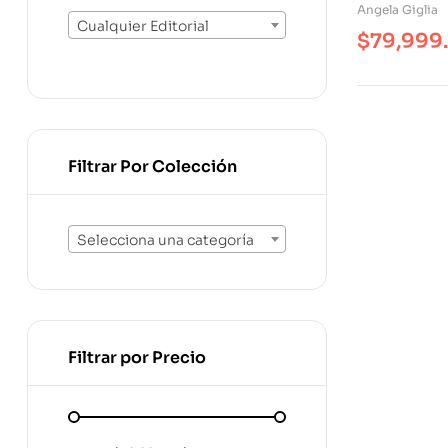
De Investi
Angela Giglia
Cualquier Editorial
$
79,999
Filtrar Por Colección
Selecciona una categoría
Filtrar por Precio