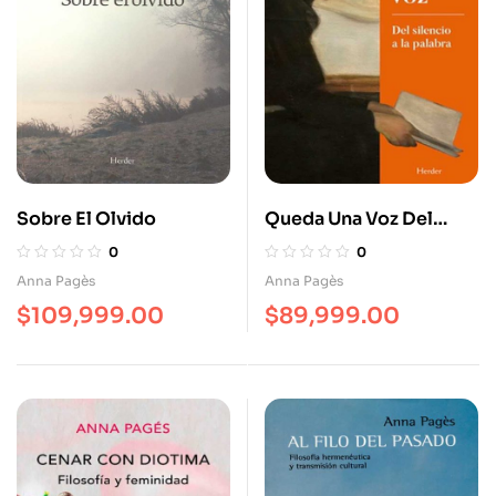
Sobre El Olvido
Queda Una Voz Del
Silencio A La Palabra
0
0
Anna Pagès
Anna Pagès
$
109,999.00
$
89,999.00