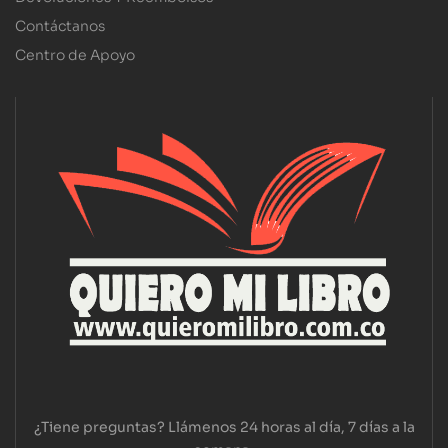
Contáctanos
Centro de Apoyo
¿Tiene preguntas? Llámenos 24 horas al día, 7 días a la