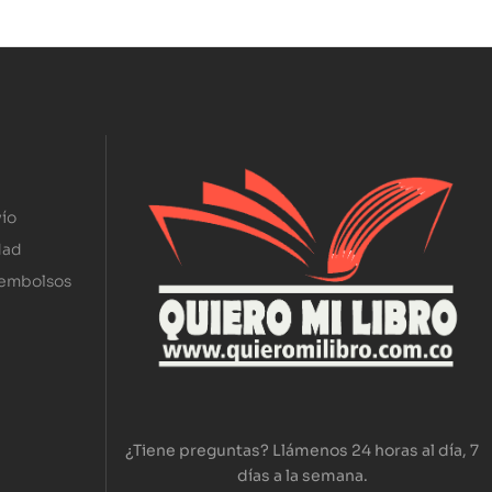
ío
dad
eembolsos
¿Tiene preguntas? Llámenos 24 horas al día, 7
días a la semana.