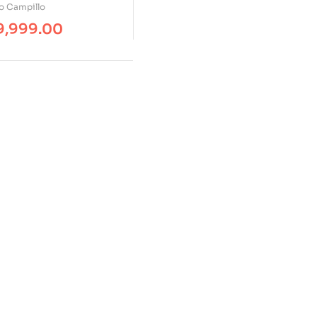
al
o Campillo
9,999.00