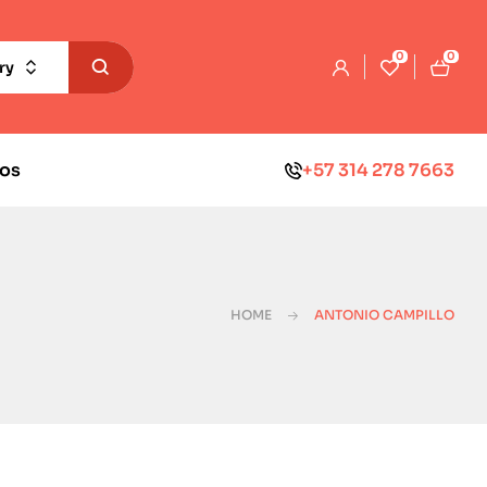
0
0
ry
os
+57 314 278 7663
HOME
ANTONIO CAMPILLO