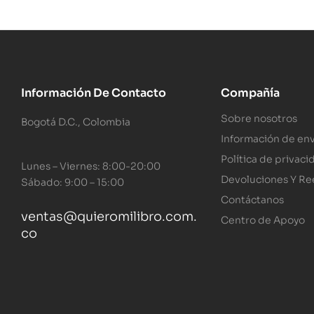
Información De Contacto
Compañía
Sobre nosotros
Bogotá D.C., Colombia
Información de env
Política de privaci
Lunes – Viernes: 8:00-20:00
Devoluciones Y R
Sábado: 9:00 – 15:00
Contáctanos
ventas@quieromilibro.com.
Centro de Apoyo
co