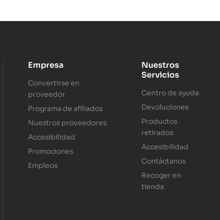
Empresa
Nuestros
Servicios
Convertirse en
Centro de ayuda
proveedor
Devoluciones
Programa de afiliados
Productos
Nuestros proveedores
retirados
Accesibilidad
Accesibilidad
Promociones
Contáctanos
Empleos
Recoger en
tienda