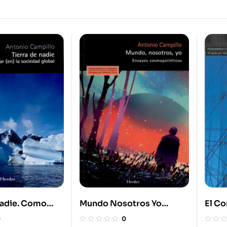
Nadie. Como
Mundo Nosotros Yo
El C
) La Sociedad
Ensayos Cosmopolieticos
Polít
0
0