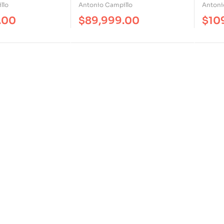
Glob
llo
Antonio Campillo
Antoni
.00
$
89,999.00
$
10