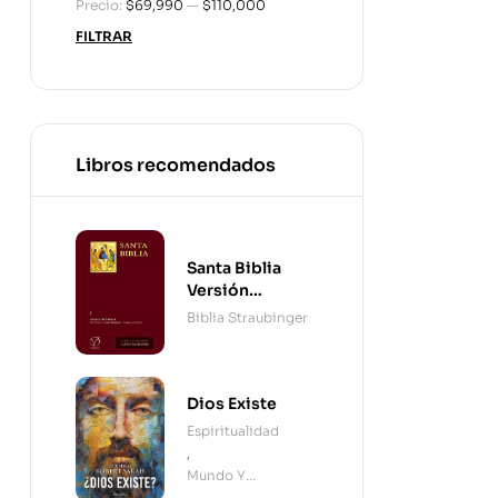
Precio:
$69,990
—
$110,000
FILTRAR
Libros recomendados
Santa Biblia
Versión
Straubinger - 2
Biblia Straubinger
Tomos
Dios Existe
Espiritualidad
,
Mundo Y
Cristianismo