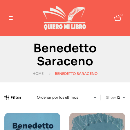
0
Benedetto
Saraceno
HOME
BENEDETTO SARACENO
Filter
Show