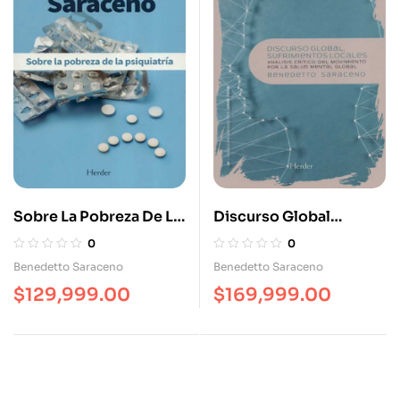
Sobre La Pobreza De La
Discurso Global
Psiquiatría
Sufrimientos Locales
0
0
Benedetto Saraceno
Benedetto Saraceno
$
129,999.00
$
169,999.00