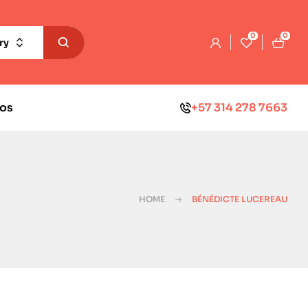
0
0
ry
os
+57 314 278 7663
HOME
BÉNÉDICTE LUCEREAU