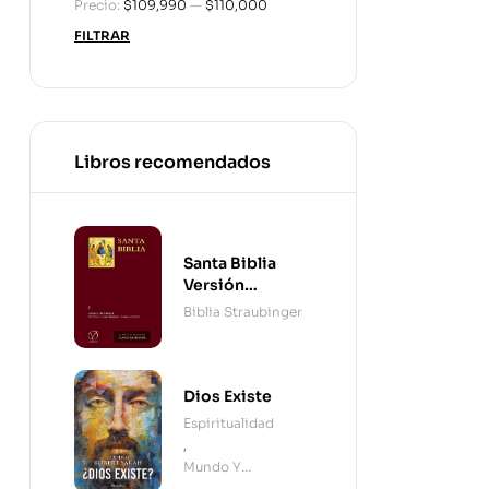
Precio:
$109,990
—
$110,000
FILTRAR
Libros recomendados
Santa Biblia
Versión
Straubinger - 2
Biblia Straubinger
Tomos
Dios Existe
Espiritualidad
,
Mundo Y
Cristianismo