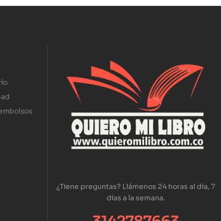
ío
dad
eembolsos
¿Tiene preguntas? Llámenos 24 horas al día, 7
días a la semana.