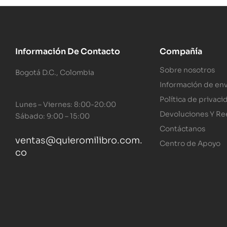
Información De Contacto
Compañía
Sobre nosotros
Bogotá D.C., Colombia
Información de env
Política de privaci
Lunes – Viernes: 8:00-20:00
Devoluciones Y R
Sábado: 9:00 – 15:00
Contáctanos
ventas@quieromilibro.com.
Centro de Apoyo
co