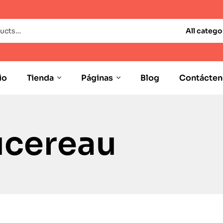
All catego
io
Tienda
Páginas
Blog
Contácten
ucereau