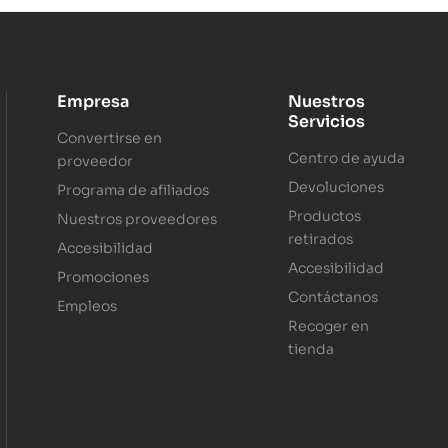
Empresa
Nuestros
Servicios
Convertirse en
Centro de ayuda
proveedor
Devoluciones
Programa de afiliados
Productos
Nuestros proveedores
retirados
Accesibilidad
Accesibilidad
Promociones
Contáctanos
Empleos
Recoger en
tienda