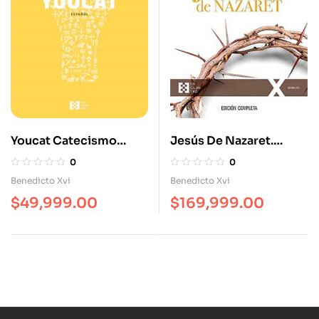
Youcat Catecismo
Jesús De Nazaret.
Joven De La Iglesia
Edición Completa
0
0
Católica
Benedicto Xvi
Benedicto Xvi
$
49,999.00
$
169,999.00