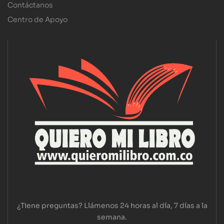
Contáctanos
Centro de Apoyo
¿Tiene preguntas? Llámenos 24 horas al día, 7 días a la
semana.