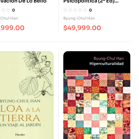
lvación De Lo Bello
Psicopolítica (2ª Ed)
Neoliberalismo Y Nuevas
0
0
Técnicas De Poder
Chul Han
Byung-Chul Han
,999.00
$
49,999.00