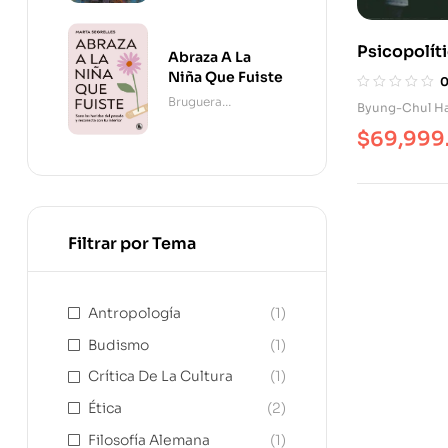
Psicopolíti
Abraza A La
Neoliberal
Niña Que Fuiste
Técnicas D
Bruguera
Byung-Chul H
Contemporánea
$
69,999
Filtrar por Tema
Antropología
(1)
Budismo
(1)
Crítica De La Cultura
(1)
Ética
(2)
Filosofía Alemana
(1)