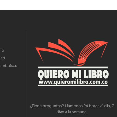
ío
dad
eembolsos
¿Tiene preguntas? Llámenos 24 horas al día, 7
días a la semana.