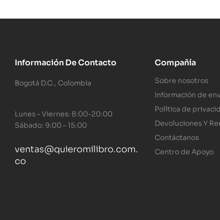
Información De Contacto
Compañía
Sobre nosotros
Bogotá D.C., Colombia
Información de env
Política de privaci
Lunes – Viernes: 8:00-20:00
Devoluciones Y R
Sábado: 9:00 – 15:00
Contáctanos
ventas@quieromilibro.com.
Centro de Apoyo
co