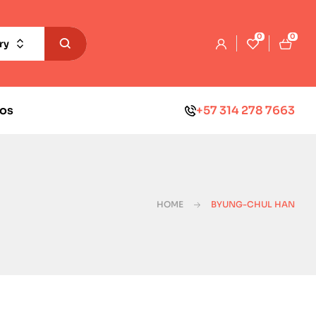
0
0
ry
os
+57 314 278 7663
HOME
BYUNG-CHUL HAN