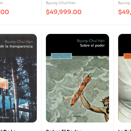
(Rei
an
Byung-Chul Han
Byung-
.00
$
49,999.00
$
49