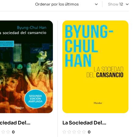
Show
ciedad Del
La Sociedad Del
ancio
Cansancio (3ª Ed)
0
0