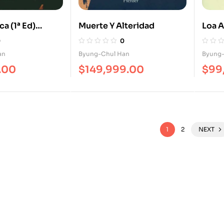
ca (1ª Ed)
Muerte Y Alteridad
Loa A
ismo Y Nuevas
Jardí
0
0
e Poder
an
Byung-Chul Han
Byung-
.00
$
149,999.00
$
99
1
2
NEXT