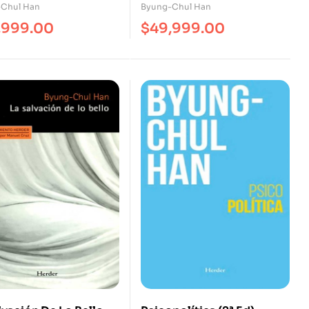
mp.Col/2019)
(Reimp.Col/2022)
Chul Han
Byung-Chul Han
,999.00
$
49,999.00