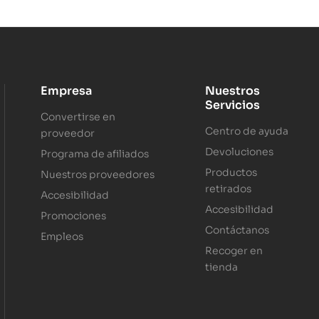
Empresa
Nuestros
Servicios
Convertirse en
Centro de ayuda
proveedor
Devoluciones
Programa de afiliados
Productos
Nuestros proveedores
retirados
Accesibilidad
Accesibilidad
Promociones
Contáctanos
Empleos
Recoger en
tienda