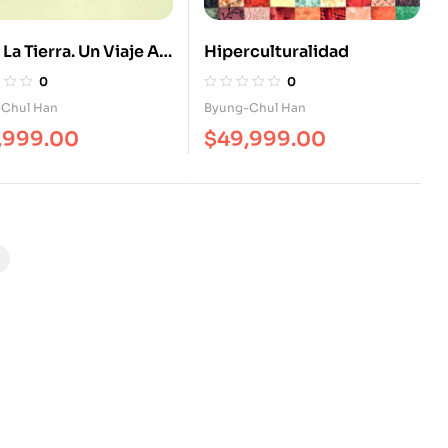
 La Tierra. Un Viaje Al
Hiperculturalidad
n
0
0
Chul Han
Byung-Chul Han
,999.00
$
49,999.00