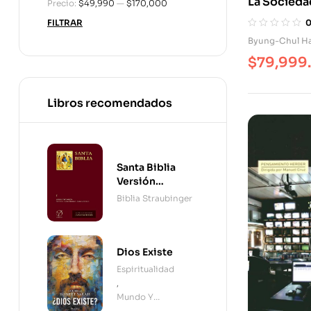
La Socieda
Precio:
$49,990
—
$170,000
Transparen
FILTRAR
Byung-Chul H
$
79,999
Libros recomendados
Santa Biblia
Versión
Straubinger - 2
Biblia Straubinger
Tomos
Dios Existe
Espiritualidad
,
Mundo Y
Cristianismo