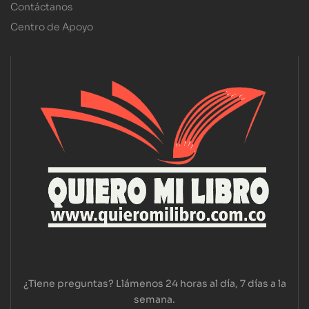
Contáctanos
Centro de Apoyo
¿Tiene preguntas? Llámenos 24 horas al día, 7 días a la
semana.