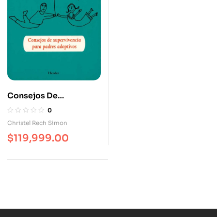
Consejos De
Supervivencia Para
0
Padres Adoptivos
Christel Rech Simon
$
119,999.00