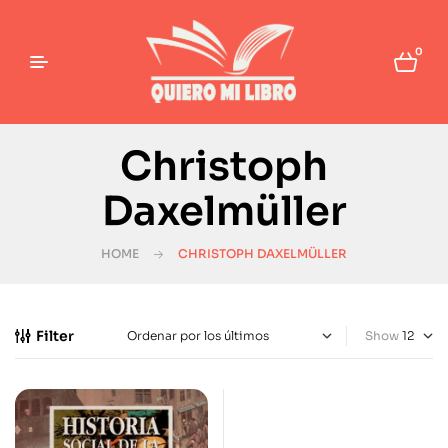
0
Christoph
Daxelmüller
HOME
CHRISTOPH DAXELMÜLLER
Filter
Show