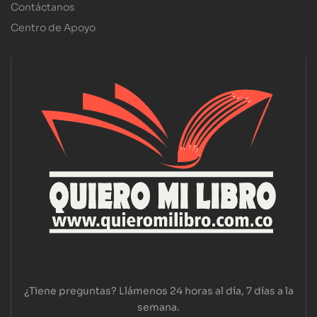
Contáctanos
Centro de Apoyo
¿Tiene preguntas? Llámenos 24 horas al día, 7 días a la
semana.