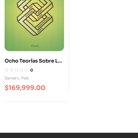
Ocho Teorías Sobre La
Religión (2ª Ed)
0
Daniel L. Pals
$
169,999.00