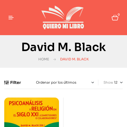
0
David M. Black
HOME
DAVID M. BLACK
Filter
Show