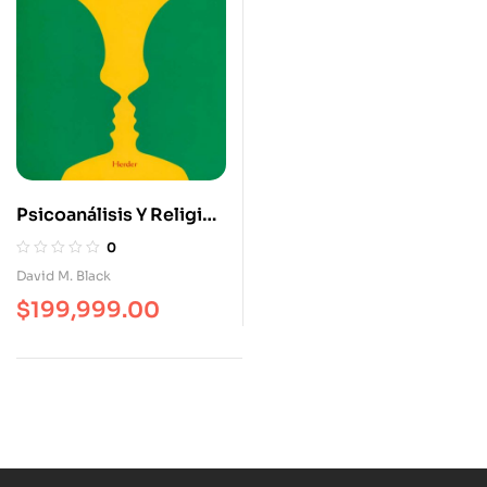
Psicoanálisis Y Religión
En El Siglo XXI
0
Competidores O
David M. Black
Colaboradores
$
199,999.00