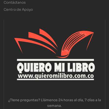
Contáctanos
Centro de Apoyo
¿Tiene preguntas? Llámenos 24 horas al día, 7 días a la
semana.