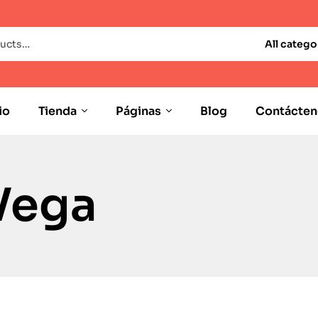
All catego
io
Tienda
Páginas
Blog
Contácten
Vega