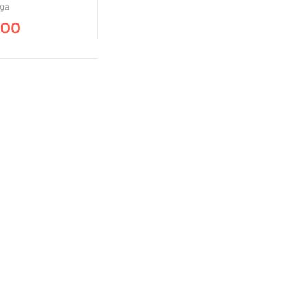
s Y Otredad
ga
.00