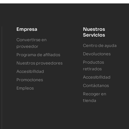
Empresa
Nuestros
Servicios
Convertirse en
Centro de ayuda
proveedor
Devoluciones
Programa de afiliados
Productos
Nuestros proveedores
retirados
Accesibilidad
Accesibilidad
Promociones
Contáctanos
Empleos
Recoger en
tienda