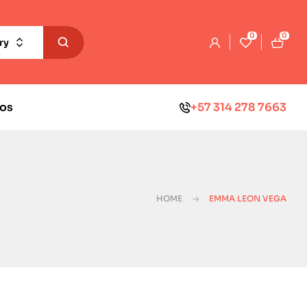
0
0
ry
os
+57 314 278 7663
HOME
EMMA LEON VEGA