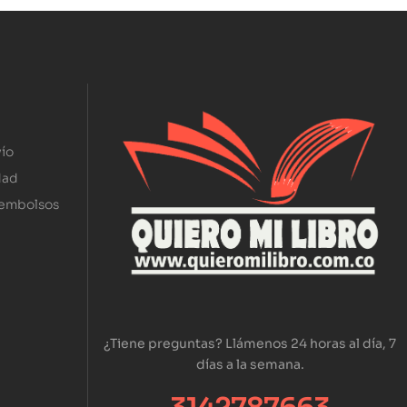
ío
dad
eembolsos
¿Tiene preguntas? Llámenos 24 horas al día, 7
días a la semana.