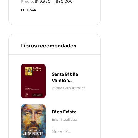
Precio:
$79,990
—
$80,000
FILTRAR
Libros recomendados
Santa Biblia
Versión
Straubinger - 2
Biblia Straubinger
Tomos
Dios Existe
Espiritualidad
,
Mundo Y
Cristianismo