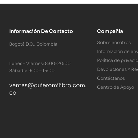
Información De Contacto
Compañía
Sobre nosotros
Bogotá D.C., Colombia
Información de env
Política de privaci
Lunes – Viernes: 8:00-20:00
Devoluciones Y R
Sábado: 9:00 – 15:00
Contáctanos
ventas@quieromilibro.com.
Centro de Apoyo
co